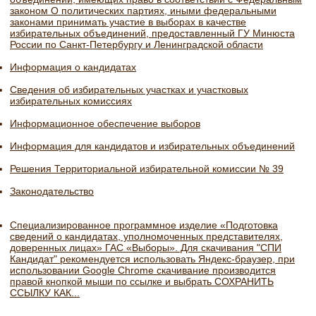
законом О политических партиях, иными федеральными
законами принимать участие в выборах в качестве
избирательных объединений, предоставленный ГУ Минюста
России по Санкт-Петербургу и Ленинградской области
Информация о кандидатах
Сведения об избирательных участках и участковых
избирательных комиссиях
Информационное обеспечение выборов
Информация для кандидатов и избирательных объединений
Решения Территориальной избирательной комиссии № 39
Законодательство
Специализированное программное изделие «Подготовка
сведений о кандидатах, уполномоченных представителях,
доверенных лицах» ГАС «Выборы». Для скачивания "СПИ
Кандидат" рекомендуется использовать Яндекс-браузер, при
использовании Google Chrome скачивание производится
правой кнопкой мыши по ссылке и выбрать СОХРАНИТЬ
ССЫЛКУ КАК...