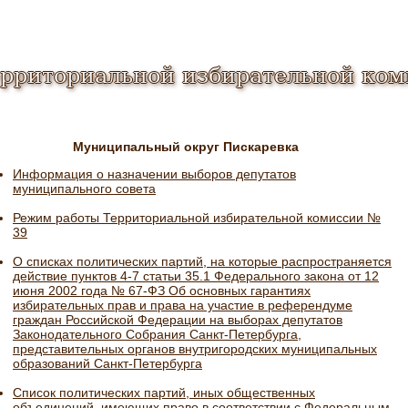
ерриториальной избирательной ком
Муниципальный округ Пискаревка
Информация о назначении выборов депутатов
муниципального совета
Режим работы Территориальной избирательной комиссии №
39
О списках политических партий, на которые распространяется
действие пунктов 4-7 статьи 35.1 Федерального закона от 12
июня 2002 года № 67-ФЗ Об основных гарантиях
избирательных прав и права на участие в референдуме
граждан Российской Федерации на выборах депутатов
Законодательного Собрания Санкт-Петербурга,
представительных органов внутригородских муниципальных
образований Санкт-Петербурга
Список политических партий, иных общественных
объединений, имеющих право в соответствии с Федеральным